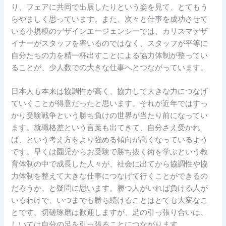
り、フェアに共同で出展したりという姿を見て、とてもう
らやましく思っています。また、次々と仕事を成功させて
いる小規模のデザインエージェンシーでは、カリスマデザ
イナーがスタッフを率いるのではなく、スタッフが平等に
自分たちの力を精一杯出すことによる協力体制が整ってい
ることが、少人数での大きな仕事へとつながっています。
日本人も本来は協調性が高く、協力して大きな力につなげ
ていくことが得意だったと思います。それが近年ではすっ
かり受験戦争という勝ち負けの世界が当たり前になってい
ます。就職格差という言葉も出てきて、自分さえ受かれ
ば、という考え方をより強める傾向が高くなっているよう
です。早くは園児からお受験で勝ち抜く術を学ぶという教
育体制の中で成長した人々が、社会に出てから協調性や協
力体制を整えて大きな仕事につなげて行くことができるの
だろうか、と疑問に思います。勝つ人がいれば負ける人が
いるわけで、いつまでも勝ち続けることはとても大変なこ
とです。切磋琢磨は歓迎しますが、足の引っ張り合いは、
しいては自分の足を引っ張ることにつながります。