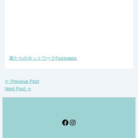
家たちのネットワークFootsteps
←
Previous Post
Next Post
→
Facebook
Instagram