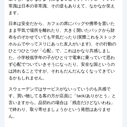
常識は日本の非常識、その逆もありえて、なかなか笑え
ます。
日本は安全だから、カフェの席にバッグや携帯を置いた
まま平気で場所を離れたり、大きく開いたバックから財
布をのぞかせていても平気だったり(実際これをストック
ホルムでやってスリにあった友人がいます)、その行動の
ひとつひとつが「心配」で、これはかなり共感しまし
た。小学校低学年の子がひとりで電車に乗っていて思わ
ず心配でついていきそうになったり。安全な国というの
は誇れることですが、それもだんだんなくなってきてい
るかもしれません。
スウェーデンではサービスがないっていうのも共感で
す。買い物してる客の方が店員に「tack/ありがとう」と
言いますから。品切れの場合は「残念だけどないわね」
で終わり、取り寄せましょうかという発想はありませ
ん。