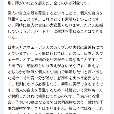
別、障がいなどを超えた、全ての人が対象です。
個人の自立を最も尊重するということは、個人の自由を
尊重することです。これはとても素晴らしいことです
が、同時に個人の責任が大変重くなります。たとえ結婚
していようと、パートナーに生活を委ねることはできま
せん。
日本人とスウェーデン人のカップルや夫婦は最近特に増
えていますが、よく肝に銘じてほしいのは、日本とスウ
ェーデンとでは夫婦のあり方が全く異なることです。こ
の国では、慰謝料という考えがないそうです。例えば、
どちらかが浮気や個人的な理由で離婚したいと言い出し
た場合、その言い分が通り、慰謝料を支払う必要もな
く、裁判にかける必要もなく、簡単に実行できるそうで
す。個人の自由を尊重するため、結婚という契約も一方
が解約したければ簡単にできるのです。子供がいる場
合、子供が18歳になるまでは共同親権なので、離婚で子
供の親権で争うことはありません。親は子供は養うけれ