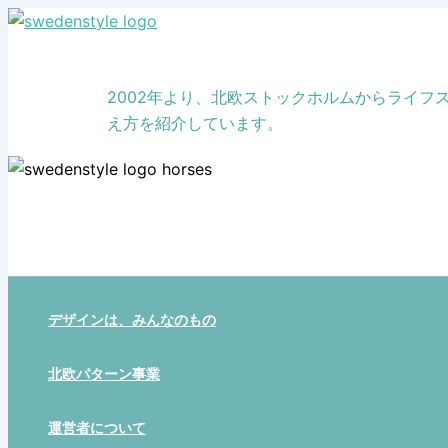
Skip
to
content
2002年より、北欧ストックホルムからライ
え方を紹介しています。
デザインは、みんなのもの
北欧パターン事業
運営者について