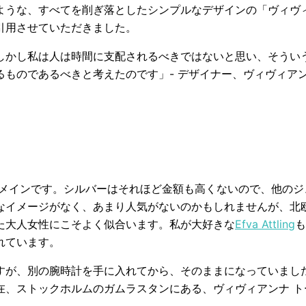
ような、すべてを削ぎ落としたシンプルなデザインの「ヴィヴ
引用させていただきました。
しかし私は人は時間に支配されるべきではないと思い、そうい
ものであるべきと考えたのです」- デザイナー、ヴィヴィアン
がメインです。シルバーはそれほど金額も高くないので、他のジ
なイメージがなく、あまり人気がないのかもしれませんが、北
た大人女性にこそよく似合います。私が大好きな
Efva Attling
も
れています。
すが、別の腕時計を手に入れてから、そのままになっていまし
在、ストックホルムのガムラスタンにある、ヴィヴィアンナ ト