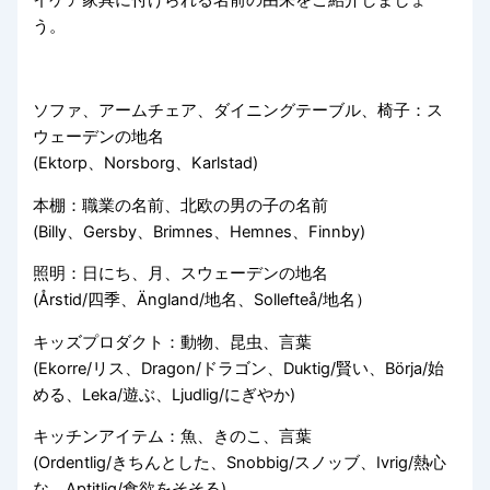
う。
ソファ、アームチェア、ダイニングテーブル、椅子：ス
ウェーデンの地名
(Ektorp、Norsborg、Karlstad)
本棚：職業の名前、北欧の男の子の名前
(Billy、Gersby、Brimnes、Hemnes、Finnby)
照明：日にち、月、スウェーデンの地名
(Årstid/四季、Ängland/地名、Sollefteå/地名）
キッズプロダクト：動物、昆虫、言葉
(Ekorre/リス、Dragon/ドラゴン、Duktig/賢い、Börja/始
める、Leka/遊ぶ、Ljudlig/にぎやか)
キッチンアイテム：魚、きのこ、言葉
(Ordentlig/きちんとした、Snobbig/スノッブ、Ivrig/熱心
な、Aptitlig/食欲をそそる)