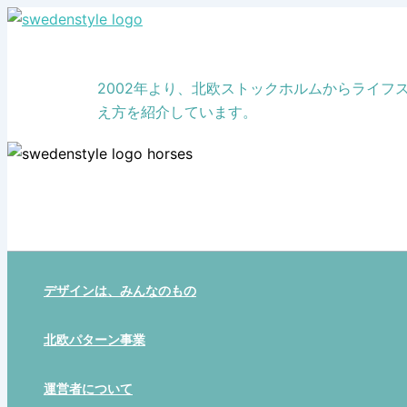
Skip
to
content
2002年より、北欧ストックホルムからライ
え方を紹介しています。
デザインは、みんなのもの
北欧パターン事業
運営者について