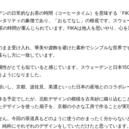
ンの日常的なお茶の時間（コーヒータイム）を意味する「FI
ンタリティの象徴であり、「おもてなし」の根底です。スウェ
お茶の時間が重んじられています。FIKAは他人を思いやり、心
のまま受け入れ、華美や虚飾を避けた素朴でシンプルな世界で
暮らし方に一致しています。
感性がとても似ていると感じています。スウェーデンと日本15
うようになりました。
願いし、京都、波佐見、美濃といった日本の産地とのコラボレ
作る予定でしたが、北欧デザインの模様を古帛紗に織り込むこ
たデザインを使った扇子を、京都の小さな工房で作ることが実
せん。今回の茶道具もどのように使うのかまったく分からない
、純粋にそれぞれのデザインをしていただけたと思っています