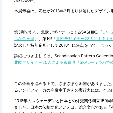
場料500円）
本展示会は、両社が2013年2月より開始したデザイン事業「Sca
第3弾である、北欧デザイナーによるSASHIKO「
UN
ルな食卓展
」、第1弾「
北欧デザイナー23人による手
記念した特別企画として2018年に焦点を当て、じっ
詳細につきましては、Scandinavian Pattern Col
北欧デザイナー20人による茶道具『SKAL―うつわで
この企画を進める上で、さまざまな困難がありました
るアンドフィーカの今泉幸子さんの実行力には、本当
2018年のスウェーデンと日本との外交関係樹立15
ました。日本の伝統文化といえば、総合文化である「茶