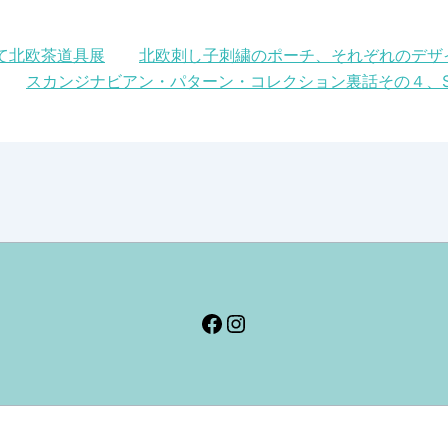
て北欧茶道具展
北欧刺し子刺繍のポーチ、それぞれのデザ
スカンジナビアン・パターン・コレクション裏話その４、S
Facebook
Instagram