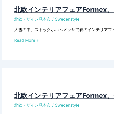
ウ
ェ
北欧インテリアフェアFormex
ー
北欧デザイン見本市
/
Swedenstyle
デ
ン
大雪の中、ストックホルムメッサで春のインテリアフェ
100」
北
1
Read More »
欧
月
イ
31
ン
日
テ
に
リ
発
ア
売
フ
ェ
北欧インテリアフェアFormex
ア
北欧デザイン見本市
/
Swedenstyle
Formex、
2024