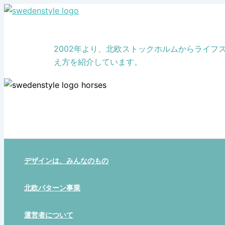
Skip
to
content
2002年より、北欧ストックホルムからライ
え方を紹介しています。
デザインは、みんなのもの
北欧パターン事業
運営者について