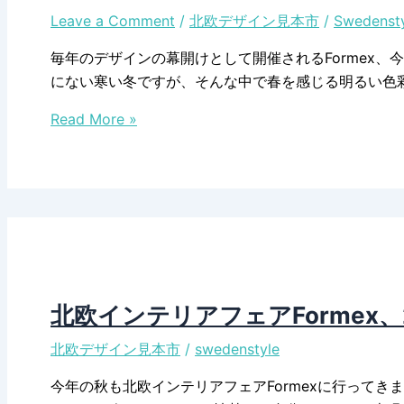
Leave a Comment
/
北欧デザイン見本市
/
Swedenst
毎年のデザインの幕開けとして開催されるFormex、今年の
にない寒い冬ですが、そんな中で春を感じる明るい色
北
Read More »
欧
イ
ン
テ
リ
ア
フ
ェ
北欧インテリアフェアFormex、20
ア
北欧デザイン見本市
/
swedenstyle
Formex、
2026
今年の秋も北欧インテリアフェアFormexに行ってきまし
年