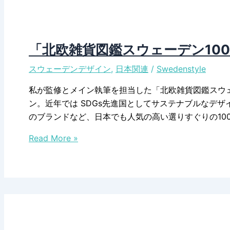
ー
「WE
フ
ARE」
ェ
ア
「北欧雑貨図鑑スウェーデン100
2024
スウェーデンデザイン
,
日本関連
/
Swedenstyle
は、
会
私が監修とメイン執筆を担当した「北欧雑貨図鑑スウ
場
ン。近年では SDGs先進国としてサステナブルなデ
が
のブランドなど、日本でも人気の高い選りすぐりの10
小
「北
規
Read More »
欧
模
雑
に
貨
図
鑑
ス