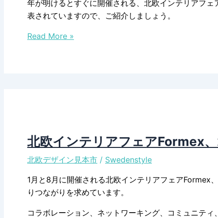
年が明けるとすぐに開催される、北欧インテリアフェアF
年
表されていますので、ご紹介しましょう。
初
北
春
Read More »
欧
の
イ
テ
ン
ー
テ
マ
リ
は
ア
「ジ
フ
ェ
ェ
ネ
北欧インテリアフェアFormex、20
ア
レ
北欧デザイン見本市
/
Swedenstyle
Formex、
ー
今
シ
1月と8月に開催される北欧インテリアフェアFormex、
年
ョ
りつながりを求めています。
の
ン
サ
ラ
コラボレーション、ネットワーキング、コミュニティ