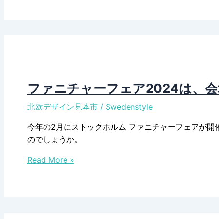
イ
ー
ン
マ
テ
は
リ
「Things
ア
We
フ
Love」
ェ
ファニチャーフェア2024は、
ア
北欧デザイン見本市
/
Swedenstyle
Formex、
2024
今年の2月にストックホルム ファニチャーフェアが
年
のでしょうか。
秋
フ
の
Read More »
ァ
テ
ニ
ー
チ
マ
ャ
は