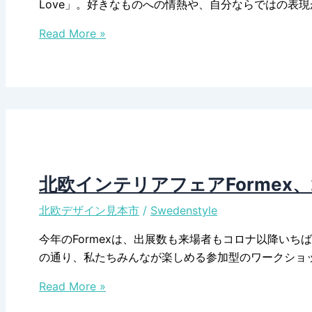
Love」。好きなものへの情熱や、自分ならではの表
春
北
の
Read More »
欧
テ
イ
ー
ン
マ
テ
は
リ
「光、
ア
暮
フ
ら
ェ
し、
北欧インテリアフェアFormex、
ア
そ
北欧デザイン見本市
/
Swedenstyle
Formex、
し
2025
て
今年のFormexは、出展数も来場者もコロナ以降いち
年
憧
の通り、私たちみんなが楽しめる参加型のワークショ
秋
れ」
北
の
Read More »
欧
テ