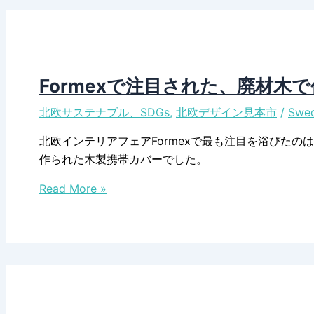
が
ト
選
ッ
ぶ
ク
北
ホ
欧
ル
Formexで注目された、廃材木
雑
ム
北欧サステナブル、SDGs
,
北欧デザイン見本市
/
Swed
貨
フ
の
ァ
北欧インテリアフェアFormexで最も注目を浴びたのは
「サ
ニ
作られた木製携帯カバーでした。
ス
チ
Formex
テ
ャ
Read More »
で
ナ
ー
注
ブ
フ
目
ル
ェ
さ
賞」
ア
れ
2023
た、