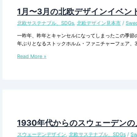
廃
材
1月〜3月の北欧デザインイベン
木
北欧サステナブル、SDGs
,
北欧デザイン見本市
/
Swed
で
作
一昨年、昨年とキャンセルになってしまったこの季節の
ら
年ぶりとなるストックホルム・ファニチャーフェア、
れ
1
た
Read More »
月〜
携
3
帯
月
カ
の
バ
北
ー
欧
デ
ザ
1930年代からのスウェーデン
イ
スウェーデンデザイン
,
北欧サステナブル、SDGs
/
Sw
ン