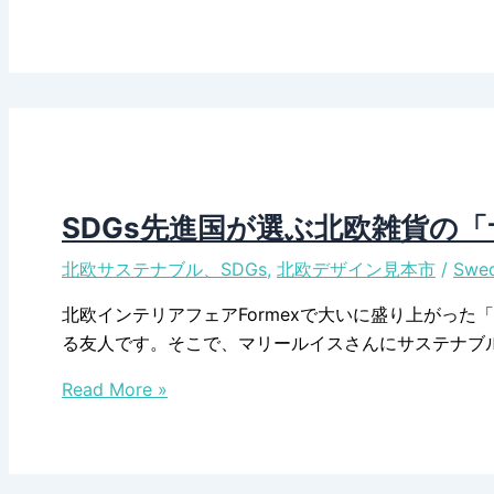
の
子
保
の
養
コ
に
レ
な
ク
る
シ
各
ョ
ブ
ン
SDGs先進国が選ぶ北欧雑貨の
ー
が
北欧サステナブル、SDGs
,
北欧デザイン見本市
/
Swed
ス
公
の
開
北欧インテリアフェアFormexで大いに盛り上がっ
レ
中
る友人です。そこで、マリールイスさんにサステナブ
イ
SDGs
ア
Read More »
先
ウ
進
ト、
国
ス