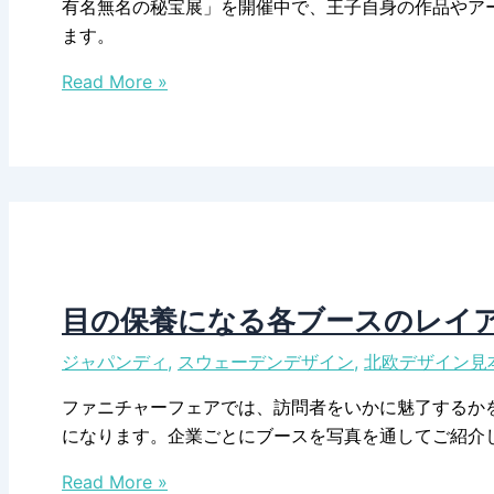
有名無名の秘宝展」を開催中で、王子自身の作品やア
ー
ます。
デ
多
ン
Read More »
才
の
な
森
ア
林
ー
事
テ
情
ィ
ス
ト、
目の保養になる各ブースのレイア
エ
ジャパンディ
,
スウェーデンデザイン
,
北欧デザイン見
ウ
シ
ファニチャーフェアでは、訪問者をいかに魅了するか
ェ
になります。企業ごとにブースを写真を通してご紹介
ン
目
王
Read More »