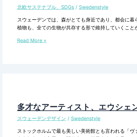
北欧サステナブル、SDGs
/
Swedenstyle
スウェーデンでは、森がとても身近であり、都会に暮
植物も、全ての生物が共存する形で維持していくこと
サ
Read More »
ス
テ
ナ
ブ
ル
を
目
指
多才なアーティスト、エウシェ
す、
スウェーデンデザイン
/
Swedenstyle
ス
ウ
ストックホルムで最も美しい美術館とも言われる「ヴ
ェ