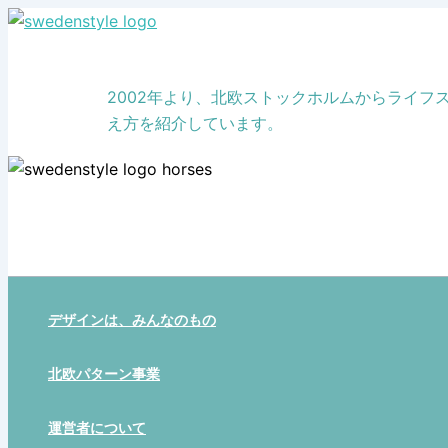
Skip
to
content
2002年より、北欧ストックホルムからライ
え方を紹介しています。
デザインは、みんなのもの
北欧パターン事業
運営者について