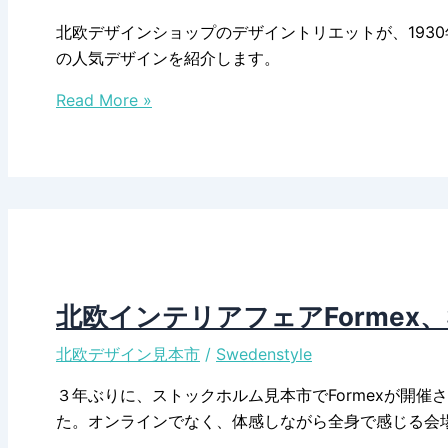
イ
北欧デザインショップのデザイントリエットが、193
ベ
の人気デザインを紹介します。
ン
1930
ト
Read More »
年
が
代
フ
か
ル
ら
稼
の
働！
ス
ウ
ェ
北欧インテリアフェアFormex、3年
ー
北欧デザイン見本市
/
Swedenstyle
デ
ン
３年ぶりに、ストックホルム見本市でFormexが開
の
た。オンラインでなく、体感しながら全身で感じる会
人