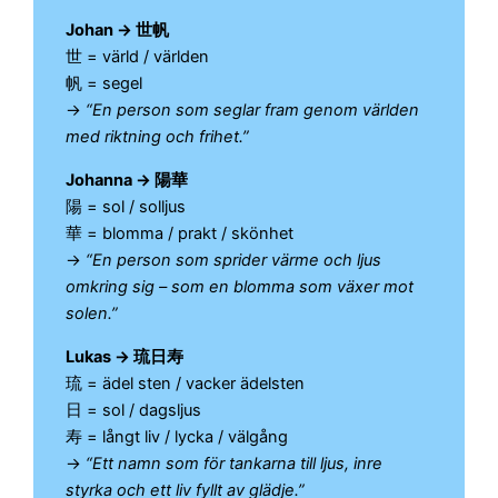
Johan → 世帆
世 = värld / världen
帆 = segel
→
“En person som seglar fram genom världen
med riktning och frihet.”
Johanna → 陽華
陽 = sol / solljus
華 = blomma / prakt / skönhet
→
“En person som sprider värme och ljus
omkring sig – som en blomma som växer mot
solen.”
Lukas → 琉日寿
琉 = ädel sten / vacker ädelsten
日 = sol / dagsljus
寿 = långt liv / lycka / välgång
→
“Ett namn som för tankarna till ljus, inre
styrka och ett liv fyllt av glädje.”