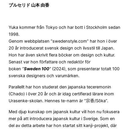
ブルセリド 山本 由香
Yuka kommer från Tokyo och har bott i Stockholm sedan
1998.
Genom webbplatsen “swedenstyle.com” har hon i över
20 år introducerat svensk design och livsstil till Japan.
Hon har även skrivit flera böcker om design och kultur.
Senast var hon författare och redaktör för
boken
“
Sweden 100
“
(2024), som presenterar totalt 100
svenska designers och varumärken.
Parallellt har hon studerat den japanska teceremonin
(Chado) i över 20 år och är idag certifierad lärare inom
Urasenke-skolan. Hennes te-namn är “宗香/Sōka”.
Med djup kunskap om japansk kultur vill hon nu fokusera
mer på att introducera japansk kultur i Sverige. Som en
del av detta arbete har hon startat sitt kanji-projekt, där