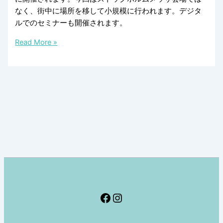
なく、街中に場所を移して小規模に行われます。デジタ
ルでのセミナーも開催されます。
秋
Read More »
の
Formex
は
Volvo
ス
タ
ジ
オ
と
デ
ジ
タ
Facebook
Instagram
ル
で。
8