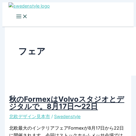
Skip
to
content
フェア
秋のFormexはVolvoスタジオとデ
ジタルで。8月17日〜22日
北欧デザイン見本市
/
Swedenstyle
北欧最大のインテリアフェアFormexが8月17日から22日
に開催されます。今回はストックホルムメッサ会場では