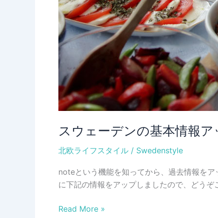
スウェーデンの基本情報ア
北欧ライフスタイル
/
Swedenstyle
noteという機能を知ってから、過去情報を
に下記の情報をアップしましたので、どうぞ
ス
Read More »