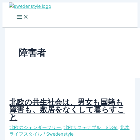
Skip
to
content
障害者
北欧の共生社会は、男女も国籍も
障害も、敷居をなくして暮らすこ
と
北欧のジェンダーフリー
,
北欧サステナブル、SDGs
,
北欧
ライフスタイル
/
Swedenstyle