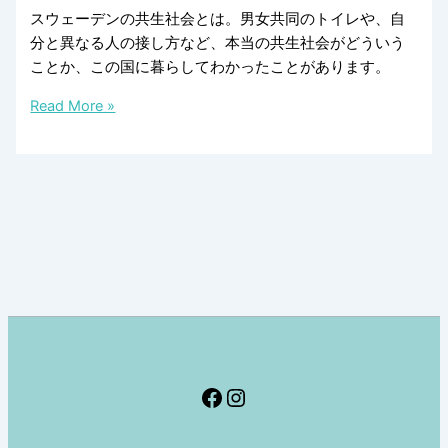
スウェーデンの共生社会とは。男女共同のトイレや、自
分と異なる人の接し方など、本当の共生社会がどういう
ことか、この国に暮らしてわかったことがあります。
北
Read More »
欧
の
共
生
社
会
は、
男
女
も
国
Facebook
Instagram
籍
も
障