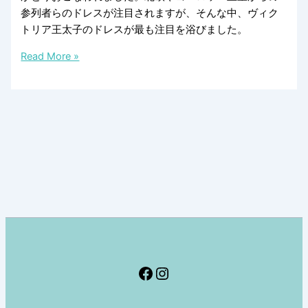
参列者らのドレスが注目されますが、そんな中、ヴィク
トリア王太子のドレスが最も注目を浴びました。
ロ
Read More »
イ
ヤ
ル
ウ
ェ
デ
ィ
ン
グ
で
ヴ
ィ
Facebook
Instagram
ク
ト
リ