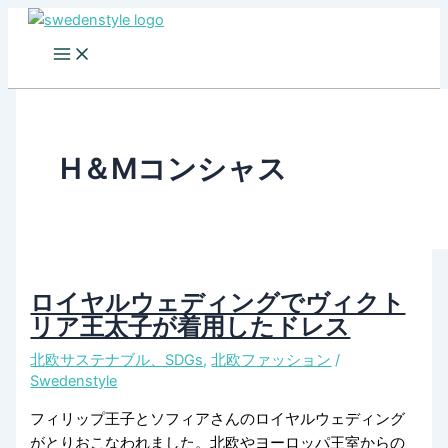
Skip
to
content
H＆Mコンシャス
ロイヤルウェディングでヴィクト
リア王太子が着用したドレス
北欧サステナブル、SDGs
,
北欧ファッション
/
Swedenstyle
フィリップ王子とソフィアさんのロイヤルウェディング
がとりおこなわれました。北欧やヨーロッパ王室からの