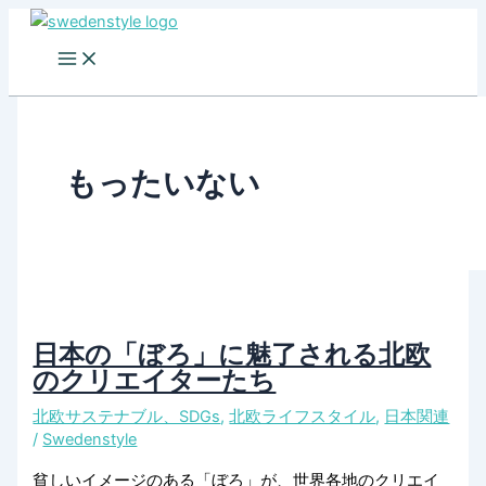
Skip
to
content
もったいない
日本の「ぼろ」に魅了される北欧
のクリエイターたち
北欧サステナブル、SDGs
,
北欧ライフスタイル
,
日本関連
/
Swedenstyle
貧しいイメージのある「ぼろ」が、世界各地のクリエイ