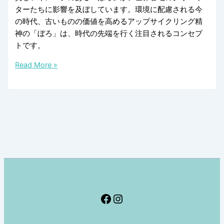
ターたちに影響を及ぼしています。環境に配慮される今
の時代、古いものの価値を高めるアップサイクリング精
神の「ぼろ」は、時代の先端を行く注目されるコンセプ
トです。
日
Read More »
本
の
「ぼ
ろ」
に
魅
了
さ
れ
る
Facebook
Instagram
北
欧
の