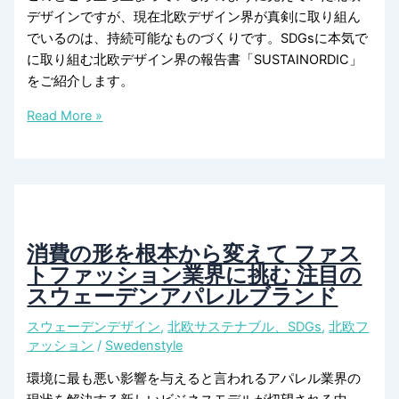
デザインですが、現在北欧デザイン界が真剣に取り組ん
でいるのは、持続可能なものづくりです。SDGsに本気で
に取り組む北欧デザイン界の報告書「SUSTAINORDIC」
をご紹介します。
SDGs
Read More »
に
北
欧
5
カ
国
消費の形を根本から変えて ファス
で
トファッション業界に挑む 注目の
取
スウェーデンアパレルブランド
り
スウェーデンデザイン
,
北欧サステナブル、SDGs
,
北欧フ
組
ァッション
/
Swedenstyle
む
北
環境に最も悪い影響を与えると言われるアパレル業界の
欧