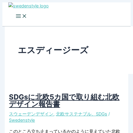
Skip
to
content
エスディージーズ
SDGsに北欧5カ国で取り組む北欧
デザイン報告書
スウェーデンデザイン
,
北欧サステナブル、SDGs
/
Swedenstyle
このところ立ち止まっているかのように見えていた北欧