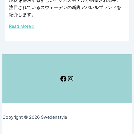
現状を解決する新しいビジネスモデルが切望される中、
デ
注目されているスウェーデンの新鋭アパレルブランドを
ザ
紹介します。
イ
消
Read More »
ン
費
報
の
告
形
書
を
根
本
か
Facebook
Instagram
ら
変
え
て
フ
Copyright © 2026 Swedenstyle
ァ
ス
ト