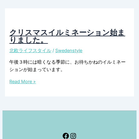
リ
ス
マ
ス
クリスマスイルミネーション始ま
と
りました。
新
北欧ライフスタイル
/
Swedenstyle
年
を
午後３時には暗くなる季節に、お待ちかねのイルミネー
お
ションが始まっています。
過
ご
ク
Read More »
し
リ
下
ス
さ
マ
い。
ス
イ
ル
ミ
Facebook
Instagram