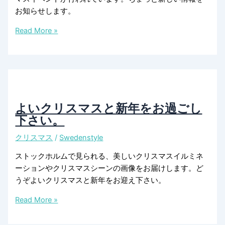
お知らせします。
ス
Read More »
ト
ッ
ク
ホ
ル
ム
よいクリスマスと新年をお過ごし
の
下さい。
ク
クリスマス
/
Swedenstyle
リ
ス
ストックホルムで見られる、美しいクリスマスイルミネ
マ
ーションやクリスマスシーンの画像をお届けします。ど
ス
うぞよいクリスマスと新年をお迎え下さい。
情
報
よ
Read More »
い
ク