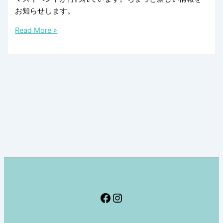
お知らせします。
ス
Read More »
ト
ッ
ク
ホ
ル
ム
の
ク
リ
ス
マ
ス
情
Facebook
Instagram
報