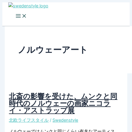
Skip
to
content
ノルウェーアート
北斎の影響を受けた、ムンクと同
時代のノルウェーの画家ニコラ
イ・アストラップ展
北欧ライフスタイル
/
Swedenstyle
ノルウェーではムンクと同じくらい有名なアーティス