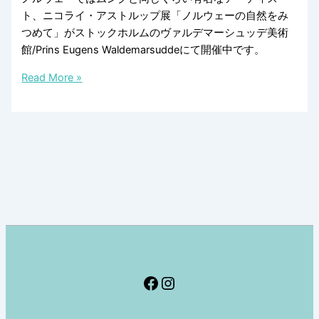
ト、ニコライ・アストルップ展「ノルウェーの自然をみ
つめて」がストックホルムのヴァルデマーシュッデ美術
館/Prins Eugens Waldemarsuddeにて開催中です。
北
Read More »
斎
の
影
響
を
受
け
た、
ム
ン
ク
Facebook
Instagram
と
同
時