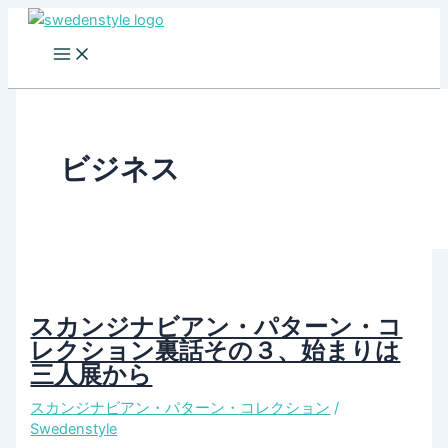
Skip
to
content
ビジネス
スカンジナビアン・パターン・コ
レクション裏話その３、始まりは
三人展から
スカンジナビアン・パターン・コレクション
/
Swedenstyle