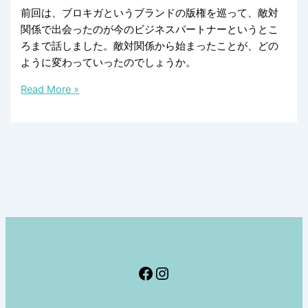
前回は、ブロキガというブランドの版権を巡って、敵対
関係で出会ったのが今のビジネスパートナーというとこ
ろまで話しました。敵対関係から始まったことが、どの
ように変わっていったのでしょうか。
ス
Read More »
カ
ン
ジ
ナ
ビ
ア
ン・
パ
タ
ー
Facebook
Instagram
ン・
コ
レ