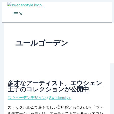
Skip
to
content
ユールゴーデン
多才なアーティスト、エウシェン
王子のコレクションが公開中
スウェーデンデザイン
/
Swedenstyle
ストックホルムで最も美しい美術館とも言われる「ヴァ
ルデマーシュッデ」は、アーティストでもあったエウシ