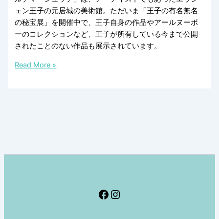
ェン王子の元居城の美術館。ただいま「王子の有名無名
の秘宝展」を開催中で、王子自身の作品やアールヌーボ
ーのコレクションなど、王子が所有している今まで公開
されたことのない作品も展示されています。
多
Read More »
才
な
ア
ー
テ
ィ
ス
ト、
エ
ウ
Facebook
Instagram
シ
ェ
ン