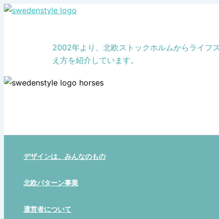
Skip
to
content
2002年より、北欧ストックホルムからライ
え方を紹介しています。
デザインは、みんなのもの
北欧パターン事業
運営者について