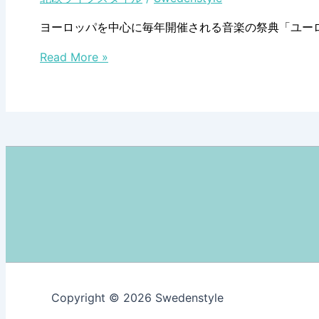
ヨーロッパを中心に毎年開催される音楽の祭典「ユー
ヨ
Read More »
ー
ロ
ッ
パ
中
が
一
斉
に
盛
り
上
が
Copyright © 2026 Swedenstyle
る