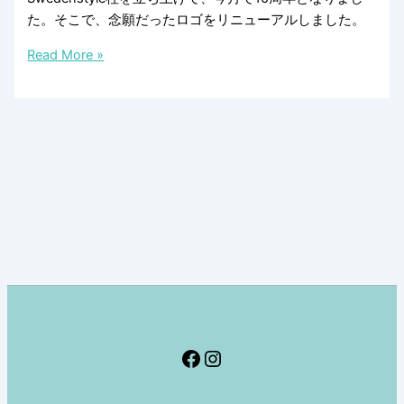
た。そこで、念願だったロゴをリニューアルしました。
ス
Read More »
ウ
ェ
ー
デ
ン
ス
タ
イ
ル
10
周
年
で
Facebook
Instagram
ロ
ゴ
を