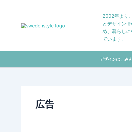
Skip
to
2002年よ
content
とデザイン情
め、暮らしに
ています。
デザインは、み
広告