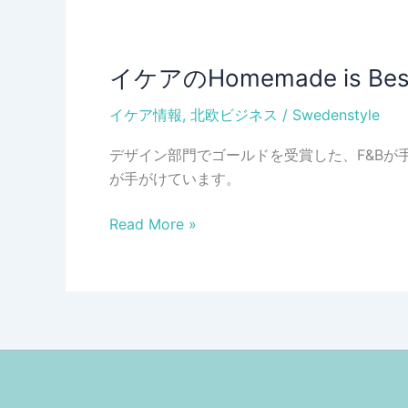
イケアのHomemade i
イケア情報
,
北欧ビジネス
/
Swedenstyle
デザイン部門でゴールドを受賞した、F&Bが手が
が手がけています。
イ
Read More »
ケ
ア
の
Homemade
is
Best
が