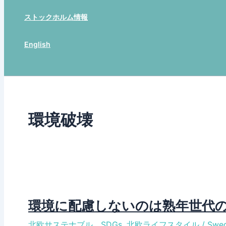
ストックホルム情報
English
Search
環境破壊
環境に配慮しないのは熟年世代
北欧サステナブル、SDGs
,
北欧ライフスタイル
/
Swed