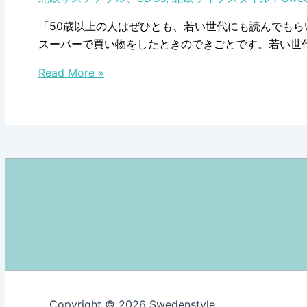
「50歳以上の人はぜひとも、若い世代にも読んでもら
スーパーで買い物をしたときのできごとです。若い世
環
Read More »
境
に
配
慮
し
な
い
の
は
熟
年
世
代
Copyright © 2026 Swedenstyle