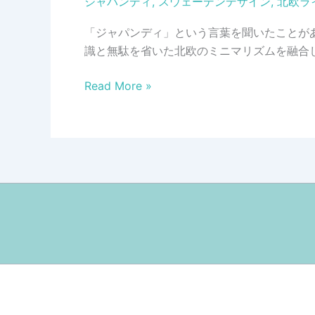
ジャパンディ
,
スウェーデンデザイン
,
北欧ラ
た
ち
「ジャパンディ」という言葉を聞いたことがあ
（ス
識と無駄を省いた北欧のミニマリズムを融合
ト
ッ
ジ
Read More »
ク
ャ
ホ
パ
ル
ン
ム
デ
フ
ィ
ァ
/JAPANDI、
ニ
日
チ
本
ャ
と
ー
北
フ
欧
ェ
が
ア