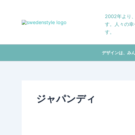
Skip
to
2002年よ
content
す。人々の幸
す。
デザインは、み
ジャパンディ