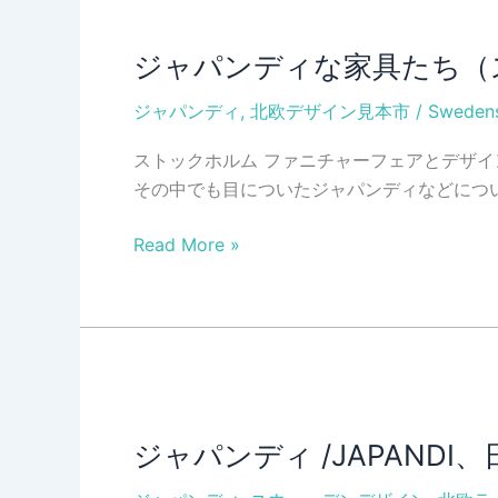
ジャパンディな家具たち（ス
ジャパンディ
,
北欧デザイン見本市
/
Swedens
ストックホルム ファニチャーフェアとデザ
その中でも目についたジャパンディなどにつ
ジ
Read More »
ャ
パ
ン
デ
ィ
な
家
ジャパンディ /JAPAND
具