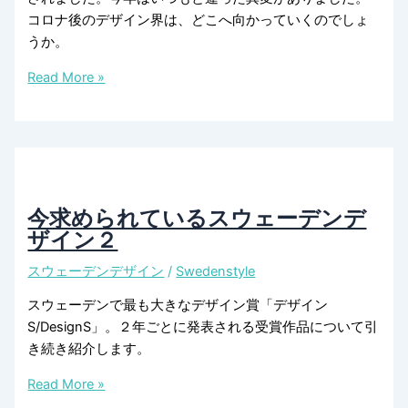
コロナ後のデザイン界は、どこへ向かっていくのでしょ
うか。
フ
Read More »
ァ
ニ
チ
ャ
ー
フ
今求められているスウェーデンデ
ェ
ザイン２
ア
スウェーデンデザイン
/
Swedenstyle
2024
は、
スウェーデンで最も大きなデザイン賞「デザイン
会
S/DesignS」。２年ごとに発表される受賞作品について引
場
き続き紹介します。
が
小
今
Read More »
規
求