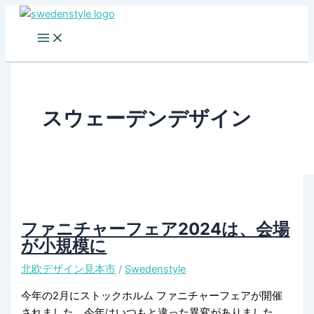
Skip
to
content
スウェーデンデザイン
ファニチャーフェア2024は、会場
が小規模に
北欧デザイン見本市
/
Swedenstyle
今年の2月にストックホルム ファニチャーフェアが開催
されました。今年はいつもと違った異変がありました。