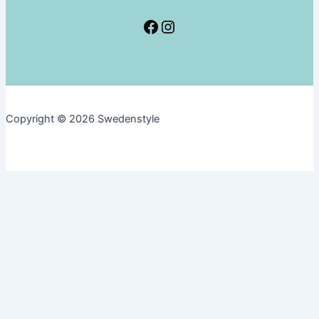
し
て
Facebook
Instagram
み
た
「北
欧
ス
Copyright © 2026 Swedenstyle
ウ
ェ
ー
デ
ン
の
幸
せ
に
な
る
デ