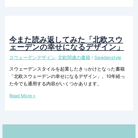
模
め
に
ら
れ
て
い
今また読み返してみた「北欧スウ
る
ェーデンの幸せになるデザイン」
ス
スウェーデンデザイン
,
北欧関連の書籍
/
Swedenstyle
ウ
ェ
スウェーデンスタイルを起業したきっかけとなった書籍
ー
「北欧スウェーデンの幸せになるデザイン」。10年経っ
デ
た今でも通用する内容がいくつかあります。
ン
デ
今
Read More »
ザ
ま
イ
た
ン
読
２
み
返