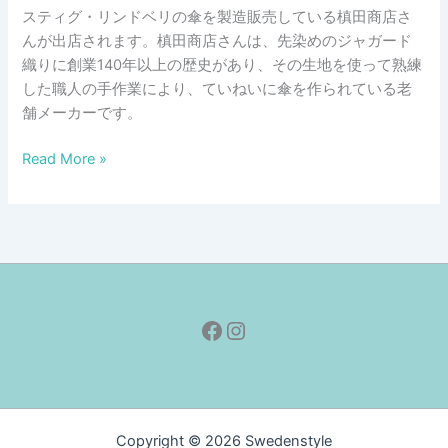
スティグ・リンドベリの傘を製造販売している槙田商店さ
んが出店されます。槙田商店さんは、先染めのジャガード
織りに創業140年以上の歴史があり、その生地を使って熟練
した職人の手作業により、ていねいに傘を作られている老
舗メーカーです。
北
Read More »
欧
デ
ザ
イ
ナ
ー
Facebook
Instagram
の
巨
匠
ス
テ
Copyright © 2026 Swedenstyle
ィ