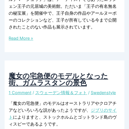
ェン王子の元居城の美術館。ただいま「王子の有名無名
の秘宝展」を開催中で、王子自身の作品やアールヌーボ
ーのコレクションなど、王子が所有している今まで公開
されたことのない作品も展示されています。
多
Read More »
才
な
ア
ー
テ
魔女の宅急便のモデルとなった
ィ
街、ガムラスタンの景色
ス
1 Comment
/
スウェーデン情報＆フォト
/
Swedenstyle
ト、
エ
「魔女の宅急便」のモデルはオーストラリアやクロアチ
ウ
アなどいろいろな説があったようですが、
ジブリのサイ
シ
ト
によりますと、ストックホルムとゴットランド島のヴ
ェ
ィスビーであるようです。
ン