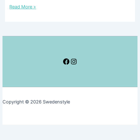
王
魔
Read More »
子
女
の
の
コ
宅
レ
急
ク
便
シ
の
ョ
モ
Facebook
Instagram
ン
デ
が
ル
公
と
開
な
中
っ
Copyright © 2026 Swedenstyle
た
街、
ガ
ム
ラ