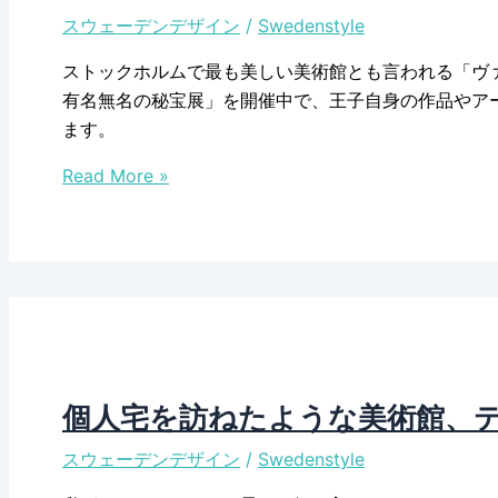
スウェーデンデザイン
/
Swedenstyle
ストックホルムで最も美しい美術館とも言われる「ヴ
有名無名の秘宝展」を開催中で、王子自身の作品やア
ます。
多
Read More »
才
な
ア
ー
テ
ィ
ス
ト、
個人宅を訪ねたような美術館、テ
エ
スウェーデンデザイン
/
Swedenstyle
ウ
シ