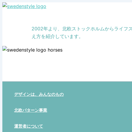
Skip
to
content
2002年より、北欧ストックホルムからライ
え方を紹介しています。
デザインは、みんなのもの
北欧パターン事業
運営者について