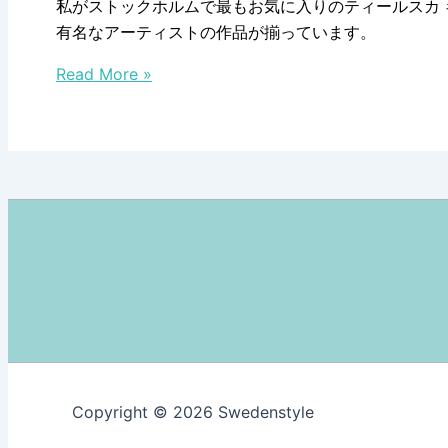
私がストックホルムで最もお気に入りのティールスカ 
ェ
有名なアーティストの作品が揃っています。
ン
個
王
Read More »
人
子
宅
の
を
コ
訪
レ
ね
ク
た
シ
よ
ョ
う
ン
な
が
美
公
術
開
館、
中
テ
Copyright © 2026 Swedenstyle
ィ