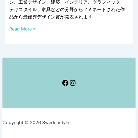
ン、工業デザイン、建築、インテリア、グラフィック、
ン
テキスタイル、家具などの分野からノミネートされた作
デ
品から最優秀デザイン賞が発表されます。
ザ
イ
今
Read More »
ン、
求
家
め
具
ら
れ
る
ス
ウ
Facebook
Instagram
ェ
ー
デ
ン
デ
Copyright © 2026 Swedenstyle
ザ
イ