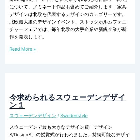
について、ノミネート作品も含めてご紹介します。家具
デザインは北欧を代表するデザインのカテゴリーです。
北欧最大級のデザインイベント、ストックホルムファニ
チャーフェアでは、毎年北欧の大手企業や新鋭企業が新
作を発表します。
今
Read More »
求
め
ら
れ
て
い
今求められるスウェーデンデザイ
る
ン１
ス
スウェーデンデザイン
/
Swedenstyle
ウ
ェ
スウェーデンで最も大きなデザイン賞「デザイン
ー
S/DesignS」の授賞式が行われました。持続可能なデザイ
デ