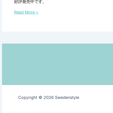
好評発売中です。
ウ
北
ィ
Read More »
欧
ー
デ
ク
ザ
イ
ン
の
カ
レ
ン
ダ
ー、
好
評
Copyright © 2026 Swedenstyle
発
売