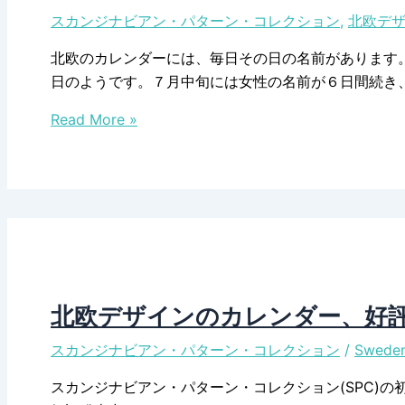
スカンジナビアン・パターン・コレクション
,
北欧デ
北欧のカレンダーには、毎日その日の名前があります
日のようです。７月中旬には女性の名前が６日間続き
北
Read More »
欧
カ
レ
ン
ダ
ー
の
レ
北欧デザインのカレンダー、好
デ
スカンジナビアン・パターン・コレクション
/
Sweden
ィ
ー
スカンジナビアン・パターン・コレクション(SPC)
ス