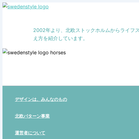
Skip
to
content
2002年より、北欧ストックホルムからライ
え方を紹介しています。
デザインは、みんなのもの
北欧パターン事業
運営者について