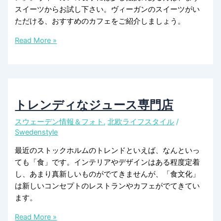
スイーツからお試し下さい。ヴィーガンのスイーツがい
ただける、おすすめのカフェをご紹介しましょう。
ヴ
Read More »
ィ
ー
ガ
ン
カ
トレンディなジュース専門店
フ
スウェーデン情報＆フォト
,
北欧ライフスタイル
/
ェ
Swedenstyle
の
ス
最近のストックホルムのトレンドといえば、なんといっ
イ
ても「食」です。インテリアやデザインはある程度定着
ー
し、あまり真新しいものがでてきませんが、「食文化」
ツ
は新しいコンセプトのレストランやカフェがでてきてい
ます。
ト
Read More »