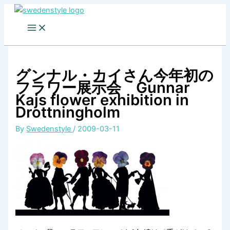
Skip
to
content
グンナル・カイさん今年初の
フラワー展示会 Gunnar
Kajs flower exhibition in
Drottningholm
By
Swedenstyle
/
2009-03-11