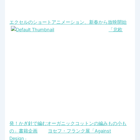
エクセルのショートアニメーション、新春から放映開始
「北欧
発！かぎ針で編むオーガニックコットンの編みもの小も
の」書籍企画
ヨセフ・フランク展「Against
Design」