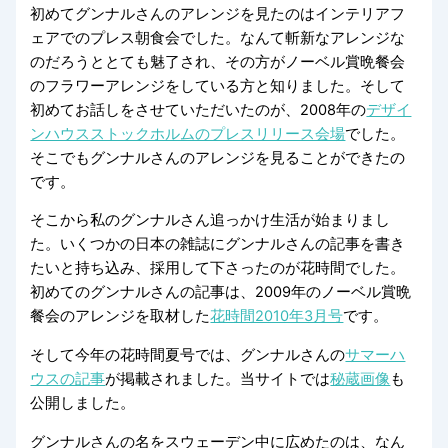
初めてグンナルさんのアレンジを見たのはインテリアフ
ェアでのプレス朝食会でした。なんて斬新なアレンジな
のだろうととても魅了され、その方がノーベル賞晩餐会
のフラワーアレンジをしている方と知りました。そして
初めてお話しをさせていただいたのが、2008年の
デザイ
ンハウスストックホルムのプレスリリース会場
でした。
そこでもグンナルさんのアレンジを見ることができたの
です。
そこから私のグンナルさん追っかけ生活が始まりまし
た。いくつかの日本の雑誌にグンナルさんの記事を書き
たいと持ち込み、採用して下さったのが花時間でした。
初めてのグンナルさんの記事は、2009年のノーベル賞晩
餐会のアレンジを取材した
花時間2010年3月号
です。
そして今年の花時間夏号では、グンナルさんの
サマーハ
ウスの記事
が掲載されました。当サイトでは
秘蔵画像
も
公開しました。
グンナルさんの名をスウェーデン中に広めたのは、なん