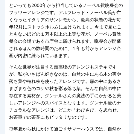
といっても2000年から担当しているノーベル賞晩餐会の
フラワーアレンジです。アルフレッド・ノーベル氏が亡
くなったイタリアのサンレモから、最高の状態の花が毎
年12月にストックホルムに届けられます。今まで見たこ
ともないほどの１万本以上の上等な花が、ノーベル賞晩
餐会の会場である市庁舎に届けられます。晩餐会が開催
されるほんの数時間のために、１年も前からアレンジ企
画が内密に練られていきます。
そんな世界が注目する最高峰のアレンジもステキです
が、私がいちばん好きなのは、自然の中にある木の実や
落ち葉や枯れ枝を使ったアレンジです。森の中にあるさ
まざまな色のコケや秋を彩る落ち葉。そんな自然の中に
存在する素材が、グンナルさんの魔法の手にかかると美
しいアレンジへのスパイスとなります。グンナル流のナ
チュラルなアレンジは、どこか「わびさび」を思わせ、
お茶事での茶花にもピッタリなのです。
毎年夏から秋にかけて過ごすサマーハウスでは、自然か