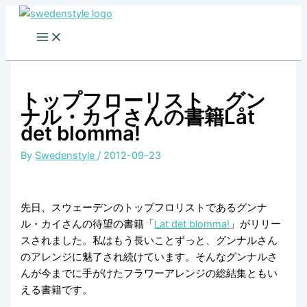
Skip
to
content
トップフローリスト、グン
ナル・カイさんの書籍Låt
det blomma!
By
Swedenstyle
/
2012-09-23
先日、スウェーデンのトップフロリストであるグンナ
ル・カイさんの待望の書籍「
Lat det blomma!
」がリリー
スされました。私はもう長いことずっと、グンナルさん
のアレンジに魅了され続けています。そんなグンナルさ
んが今までに手がけたフラワーアレンジの総結集ともい
える書籍です。