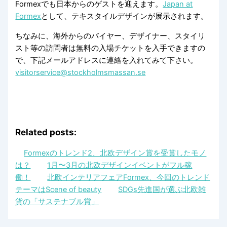
Formexでも日本からのゲストを迎えます。
Japan at
Formex
として、テキスタイルデザインが展示されます。
ちなみに、海外からのバイヤー、デザイナー、スタイリ
スト等の訪問者は無料の入場チケットを入手できますの
で、下記メールアドレスに連絡を入れてみて下さい。
visitorservice@stockholmsmassan.se
Related posts:
Formexのトレンド2、北欧デザイン賞を受賞したモノ
は？
1月〜3月の北欧デザインイベントがフル稼
働！
北欧インテリアフェアFormex、今回のトレンド
テーマはScene of beauty
SDGs先進国が選ぶ北欧雑
貨の「サステナブル賞」