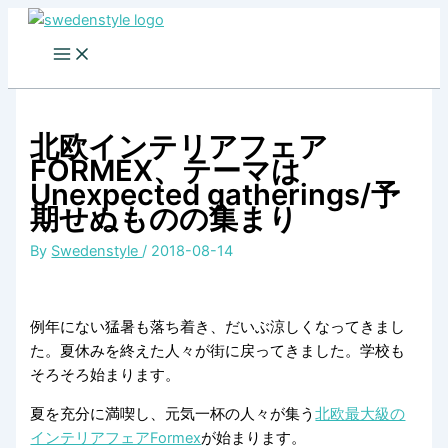
Skip
to
content
北欧インテリアフェア
FORMEX、テーマは
Unexpected gatherings/予
期せぬものの集まり
By
Swedenstyle
/
2018-08-14
例年にない猛暑も落ち着き、だいぶ涼しくなってきまし
た。夏休みを終えた人々が街に戻ってきました。学校も
そろそろ始まります。
夏を充分に満喫し、元気一杯の人々が集う
北欧最大級の
インテリアフェアFormex
が始まります。