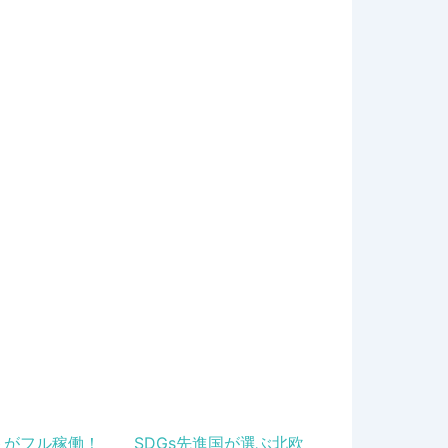
トがフル稼働！
SDGs先進国が選ぶ北欧