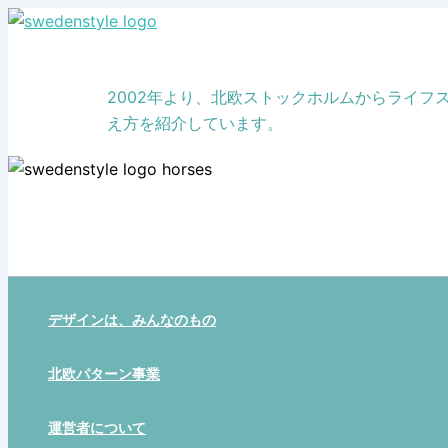
Skip
to
content
2002年より、北欧ストックホルムからライ
え方を紹介しています。
デザインは、みんなのもの
北欧パターン事業
運営者について