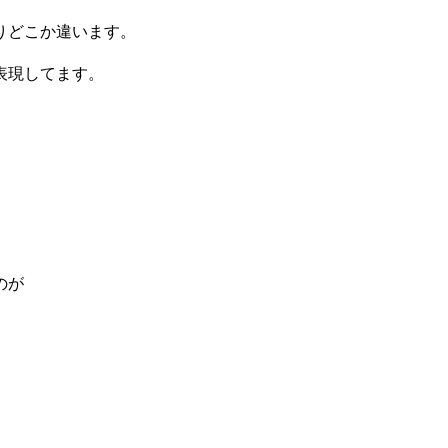
りどこか違います。
表現してます。
のが