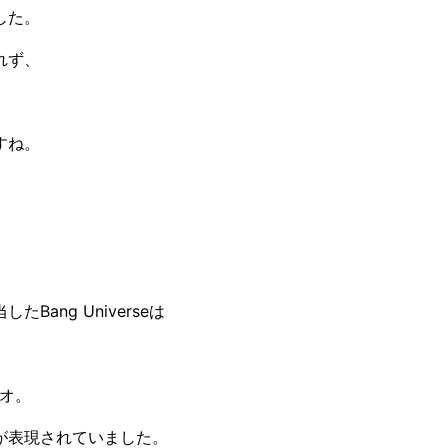
した。
れず、
すね。
ang Universeは
ジオ。
が表現されていました。