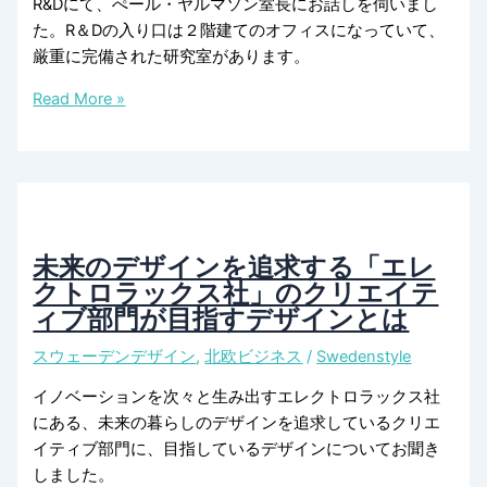
R&Dにて、ぺール・ヤルマソン室長にお話しを伺いまし
に、
た。R＆Dの入り口は２階建てのオフィスになっていて、
エ
厳重に完備された研究室があります。
レ
ク
エ
Read More »
ト
レ
ロ
ク
ラ
ト
ッ
ロ
ク
ラ
ス
ッ
未来のデザインを追求する「エレ
社
ク
クトロラックス社」のクリエイテ
が
ス
ィブ部門が目指すデザインとは
目
本
スウェーデンデザイン
,
北欧ビジネス
/
Swedenstyle
指
社
す
の
イノベーションを次々と生み出すエレクトロラックス社
こ
研
にある、未来の暮らしのデザインを追求しているクリエ
と
究
イティブ部門に、目指しているデザインについてお聞き
室
しました。