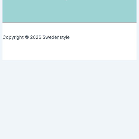
れ
メ
る
ー
イ
カ
ノ
ー
ベ
「エ
Copyright © 2026 Swedenstyle
ー
レ
シ
ク
ョ
ト
ン
ロ
ラ
ッ
ク
ス」
ス
ウ
ェ
ー
デ
ン