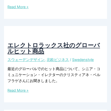
R
＆
未
Read More »
D
来
に
の
潜
デ
入
ザ
イ
ン
エレクトロラックス社のグローバ
を
ルヒット商品
追
スウェーデンデザイン
,
北欧ビジネス
/
Swedenstyle
求
す
最近のグローバルでのヒット商品について、シニア・コ
る
ミュニケーション・イレクターのクリスティアネ・ベル
「エ
フラゲさんにお聞きしました。
レ
ク
エ
Read More »
ト
レ
ロ
ク
ラ
ト