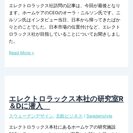
エレクトロラックス社訪問の記事は、今回が最後となり
ます。ホームケアのCEOのオーラ・ニルソン氏です。ニ
ルソン氏はインタビュー当日、日本から帰ってきたばか
りとのことでした。日本市場の位置付けなど、エレクト
ロラックス社が目指していることについてお聞きしまし
た。
「暮
Read More »
ら
し
を
美
味
し
エレクトロラックス本社の研究室R
く」
＆Dに潜入
す
スウェーデンデザイン
,
北欧ビジネス
/
Swedenstyle
る
た
エレクトロラックス本社にあるホームケアの研究施設
め