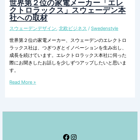
世界第２位の家電メーカー「エレ
ザ
電
クトロラックス」スウェーデン本
イ
メ
社への取材
ン
ー
と
スウェーデンデザイン
,
北欧ビジネス
/
Swedenstyle
カ
は
ー
世界第２位の家電メーカー、スウェーデンのエレクトロ
「エ
ラックス社は、つぎつぎとイノベーションを生み出し、
レ
成長を続けています。エレクトロラックス本社に伺った
ク
際にお聞きしたお話しを少しずつアップしたいと思いま
ト
す。
ロ
ラ
世
Read More »
ッ
界
ク
第
ス」
２
か
位
ら
の
生
家
ま
電
Facebook
Instagram