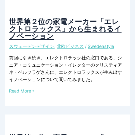
ッ
ロ
ク
ラ
ス
ッ
世界第２位の家電メーカー「エレ
社」
ク
クトロラックス」から生まれるイ
の
ス
ノベーション
ク
社
スウェーデンデザイン
,
北欧ビジネス
/
Swedenstyle
リ
の
エ
グ
前回に引き続き、エレクトロラック社の窓口である、シ
イ
ロ
ニア・コミュニケーション・イレクターのクリスティア
テ
ー
ネ・ベルフラゲさんに、エレクトロラックスが生み出す
ィ
バ
イノベーションについて聞いてみました。
ブ
ル
部
ヒ
世
Read More »
門
ッ
界
が
ト
第
目
商
２
指
品
位
す
の
デ
家