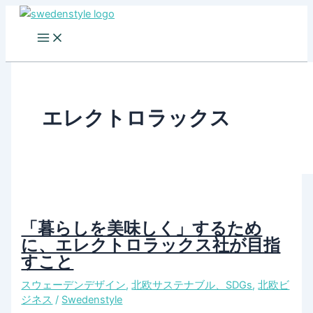
Skip
to
content
エレクトロラックス
「暮らしを美味しく」するため
に、エレクトロラックス社が目指
すこと
スウェーデンデザイン
,
北欧サステナブル、SDGs
,
北欧ビ
ジネス
/
Swedenstyle