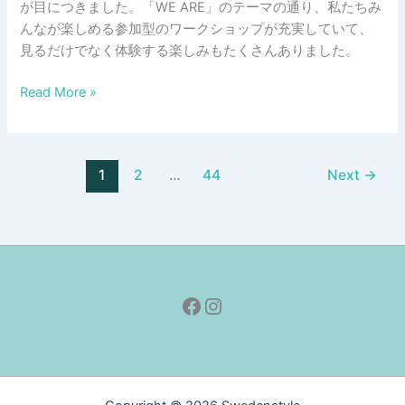
が目につきました。「WE ARE」のテーマの通り、私たちみ
100
んなが楽しめる参加型のワークショップが充実していて、
見るだけでなく体験する楽しみもたくさんありました。
北
Read More »
欧
イ
ン
1
2
…
44
Next
→
テ
リ
ア
フ
ェ
ア
Facebook
Instagram
Formex、
2024
年
秋
の