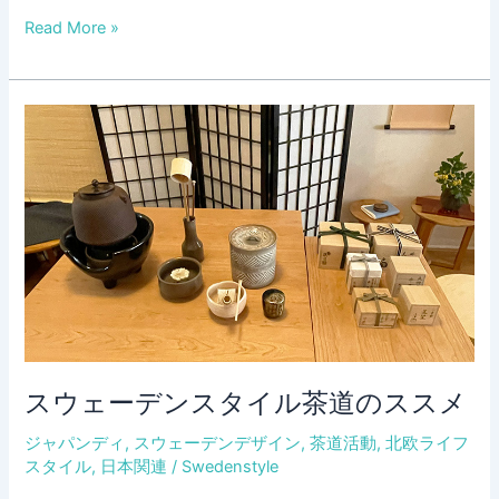
テ
ス
Read More »
ー
ウ
マ
ェ
は
ー
「Things
デ
We
ン
Love」
西
海
岸
の
離
島
で
リ
スウェーデンスタイル茶道のススメ
ト
リ
ジャパンディ
,
スウェーデンデザイン
,
茶道活動
,
北欧ライフ
ー
スタイル
,
日本関連
/
Swedenstyle
ト、