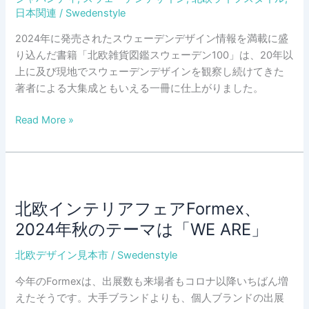
日本関連
/
Swedenstyle
「日
本
2024年に発売されたスウェーデンデザイン情報を満載に盛
の
り込んだ書籍「北欧雑貨図鑑スウェーデン100」は、20年以
妖
上に及び現地でスウェーデンデザインを観察し続けてきた
怪
著者による大集成ともいえる一冊に仕上がりました。
展」
開
北
Read More »
催
欧
中
雑
貨
図
鑑
北欧インテリアフェアFormex、
「ス
2024年秋のテーマは「WE ARE」
ウ
ェ
北欧デザイン見本市
/
Swedenstyle
ー
今年のFormexは、出展数も来場者もコロナ以降いちばん増
デ
えたそうです。大手ブランドよりも、個人ブランドの出展
ン」