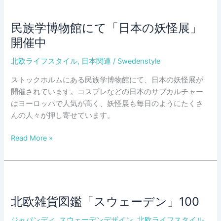
ム
リ
フ
ス
民族学博物館にて「日本の妖怪展」
ァ
マ
開催中
ニ
ス
チ
の
北欧ライフスタイル
,
日本関連
/
Swedenstyle
ャ
楽
ー
ストックホルムにある民族学博物館にて、日本の妖怪展が
し
フ
開催されています。コスプレなどの日本のサブカルチャー
み
ェ
はヨーロッパで人気が高く、妖怪展も毎日のようにたくさ
方
ア
んの人々が押し寄せています。
2025）
民
Read More »
族
学
博
物
館
北欧雑貨図鑑「スウェーデン」100
に
ジャパンディ
,
スウェーデンデザイン
,
北欧ライフスタイル
,
て