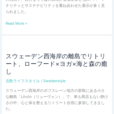
テ
ナリティとサステナビリティを重ね合わせた展示が多く見
田
ー
られました。
庄
マ
司」
北
Read More »
は
国
欧
「光、
境
イ
暮
を
ン
ら
越
テ
し、
え
リ
そ
スウェーデン西海岸の離島でリトリ
る
ア
し
工
ート、ローフード×ヨガ×海と森の癒
フ
て
芸
し
ェ
憧
展
ア
れ」
が
北欧ライフスタイル
/
Swedenstyle
Formex、
開
2025
スウェーデン西海岸のボフスレーン地方の群島にある小さ
催
年
な離島「Lövön（リューヴォン）」で、車も商店もない静け
中
秋
さの中、心と体を整えるリトリート合宿に参加してきまし
の
た。