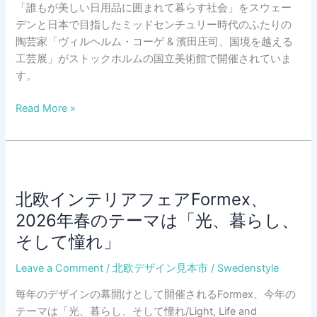
ル
「誰もが美しい日用品に囲まれて暮らす社会」をスウェー
賞
デンと日本で目指したミッドセンチュリー時代のふたりの
陶芸家「ヴィルヘルム・コーゲ & 濱田庄司、国境を越える
工芸展」がストックホルムの国立美術館で開催されていま
す。
「誰
Read More »
も
が
美
し
い
北欧インテリアフェアFormex、
日
2026年春のテーマは「光、暮らし、
用
そして憧れ」
品
に
Leave a Comment
/
北欧デザイン見本市
/
Swedenstyle
囲
ま
毎年のデザインの幕開けとして開催されるFormex、今年の
れ
テーマは「光、暮らし、そして憧れ/Light, Life and