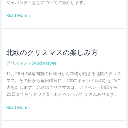
ジャパンディなどについてご紹介します。
ス
ス
ジ
Read More »
メ
ャ
パ
ン
デ
ィ
北欧のクリスマスの楽しみ方
な
クリスマス
/
Swedenstyle
家
具
12月25日の4週間前の日曜日から準備が始まる北欧のクリス
た
マス。その日から毎日曜日に、4本のキャンドルのひとつに
ち
火を灯します。北欧のクリスマスは、アドベント初日から
（ス
25日までをワクワク楽しむイベントがたくさんあります。
ト
ッ
北
Read More »
ク
欧
ホ
の
ル
ク