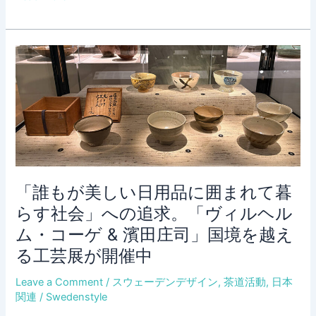
欧
イ
ン
テ
リ
ア
フ
ェ
ア
Formex、
今
「誰もが美しい日用品に囲まれて暮
年
らす社会」への追求。「ヴィルヘル
の
ム・コーゲ & 濱田庄司」国境を越え
サ
ス
る工芸展が開催中
テ
Leave a Comment
/
スウェーデンデザイン
,
茶道活動
,
日本
ナ
関連
/
Swedenstyle
ブ