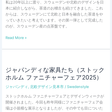
ロ
私は20年以上に渡り、スウェーデンや北欧のデザインを日
ー
本に紹介しながら、茶道のお稽古も続けてきました。これ
フ
からは、スウェーデンにて北欧と日本を融合した茶道をや
ー
っていきたいと考えています。その第一弾として完成した
ド
のが、スウェーデン産の点茶盤です。
×
ス
Read More »
ヨ
ウ
ガ
ェ
×
ー
海
デ
と
ン
森
ジャパンディな家具たち（ストック
ス
の
ホルム ファニチャーフェア2025）
タ
癒
イ
し
ジャパンディ
,
北欧デザイン見本市
/
Swedenstyle
ル
ストックホルム ファニチャーフェアとデザインウィークが
茶
開催されました。今回も昨年同様にファニチャーフェア会
道
場は小規模な展示となりましたが、その中でも目についた
の