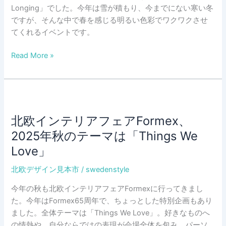
て
Longing」でした。今年は雪が積もり、今までにない寒い冬
暮
ですが、そんな中で春を感じる明るい色彩でワクワクさせ
ら
てくれるイベントです。
す
北
Read More »
社
欧
会」
イ
へ
ン
の
テ
追
リ
求。
北欧インテリアフェアFormex、
ア
「ヴ
2025年秋のテーマは「Things We
フ
ィ
Love」
ェ
ル
ア
ヘ
北欧デザイン見本市
/
swedenstyle
Formex、
ル
2026
今年の秋も北欧インテリアフェアFormexに行ってきまし
ム・
年
た。今年はFormex65周年で、ちょっとした特別企画もあり
コ
春
ました。全体テーマは「Things We Love」。好きなものへ
ー
の
の情熱や、自分ならではの表現が会場全体を包み、パーソ
ゲ & 濱